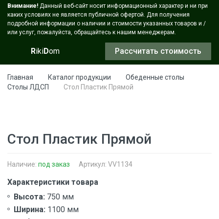
Внимание!
Данный веб-сайт носит информационный характер и ни при
каких условиях не является публичной офертой. Для получения
подробной информации о наличии и стоимости указанных товаров и /
или услуг, пожалуйста, обращайтесь к нашим менеджерам.
R
iki
D
om
Рассчитать стоимость
Главная
Каталог продукции
Обеденные столы
Столы ЛДСП
Стол Пластик Прямой
Стол Пластик Прямой
Наличие:
под заказ
Артикул: VV1134
Характеристики товара
Высота:
750 мм
Ширина:
1100 мм