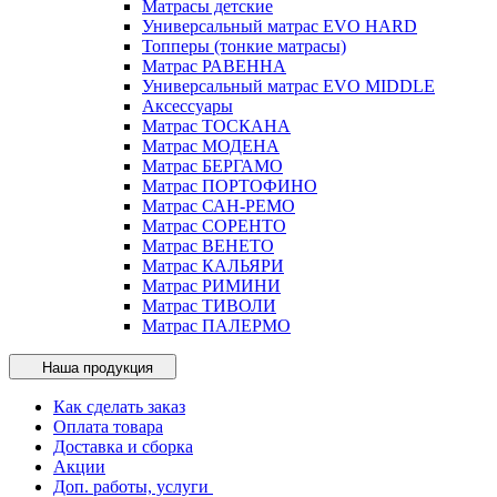
Матрасы детские
Универсальный матрас EVO HARD
Топперы (тонкие матрасы)
Матрас РАВЕННА
Универсальный матрас EVO MIDDLE
Аксессуары
Матрас ТОСКАНА
Матрас МОДЕНА
Матрас БЕРГАМО
Матрас ПОРТОФИНО
Матрас САН-РЕМО
Матрас СОРЕНТО
Матрас ВЕНЕТО
Матрас КАЛЬЯРИ
Матрас РИМИНИ
Матрас ТИВОЛИ
Матрас ПАЛЕРМО
Наша продукция
Как сделать заказ
Оплата товара
Доставка и сборка
Акции
Доп. работы, услуги