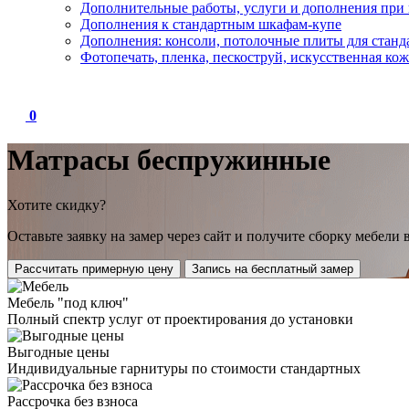
Дополнительные работы, услуги и дополнения при 
Дополнения к стандартным шкафам-купе
Дополнения: консоли, потолочные плиты для стан
Фотопечать, пленка, пескоструй, искусственная кож
0
Матрасы беспружинные
Хотите скидку?
Оставьте заявку на замер через сайт и получите
сборку мебели 
Рассчитать примерную цену
Запись на бесплатный замер
Мебель "под ключ"
Полный спектр услуг от проектирования до установки
Выгодные цены
Индивидуальные гарнитуры по стоимости стандартных
Рассрочка без взноса