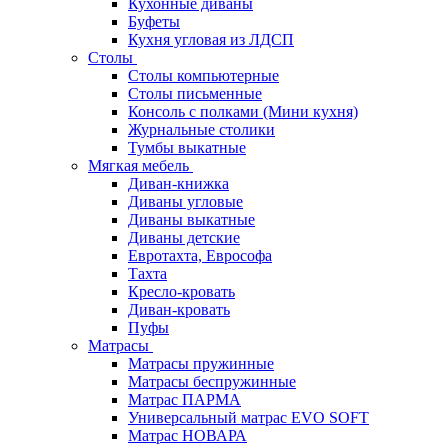
Кухонные диваны
Буфеты
Кухня угловая из ЛДСП
Столы
Столы компьютерные
Столы письменные
Консоль с полками (Мини кухня)
Журнальные столики
Тумбы выкатные
Мягкая мебель
Диван-книжка
Диваны угловые
Диваны выкатные
Диваны детские
Евротахта, Еврософа
Тахта
Кресло-кровать
Диван-кровать
Пуфы
Матрасы
Матрасы пружинные
Матрасы беспружинные
Матрас ПАРМА
Универсальный матрас EVO SOFT
Матрас НОВАРА