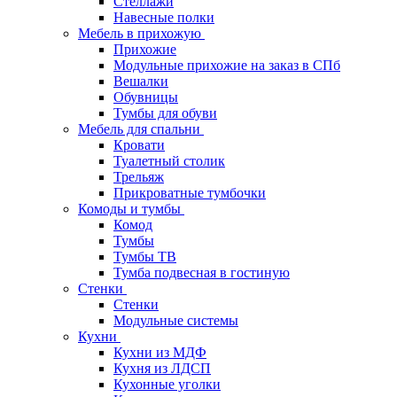
Стеллажи
Навесные полки
Мебель в прихожую
Прихожие
Модульные прихожие на заказ в СПб
Вешалки
Обувницы
Тумбы для обуви
Мебель для спальни
Кровати
Туалетный столик
Трельяж
Прикроватные тумбочки
Комоды и тумбы
Комод
Тумбы
Тумбы ТВ
Тумба подвесная в гостиную
Стенки
Стенки
Модульные системы
Кухни
Кухни из МДФ
Кухня из ЛДСП
Кухонные уголки