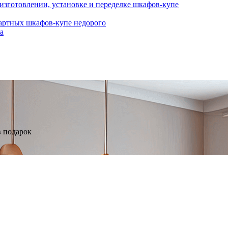
изготовлении, установке и переделке шкафов-купе
дартных шкафов-купе недорого
а
в подарок