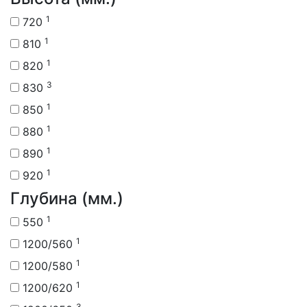
1
720
1
810
1
820
3
830
1
850
1
880
1
890
1
920
Глубина (мм.)
1
550
1
1200/560
1
1200/580
1
1200/620
3