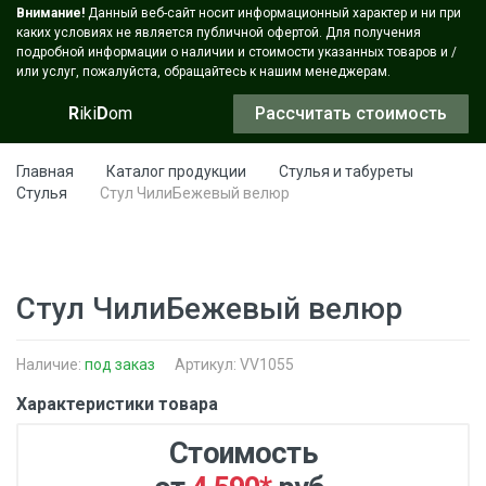
Внимание!
Данный веб-сайт носит информационный характер и ни при
каких условиях не является публичной офертой. Для получения
подробной информации о наличии и стоимости указанных товаров и /
или услуг, пожалуйста, обращайтесь к нашим менеджерам.
R
iki
D
om
Рассчитать стоимость
Главная
Каталог продукции
Стулья и табуреты
Стулья
Стул ЧилиБежевый велюр
Стул ЧилиБежевый велюр
Наличие:
под заказ
Артикул: VV1055
Характеристики товара
Стоимость