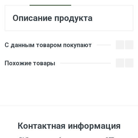
Описание продукта
Отзывы о товаре
С данным товаром покупают
Оставить отзыв о товаре
Похожие товары
Ваше имя
Ваш Email
Контактная информация
Введите сумму 6 + 2