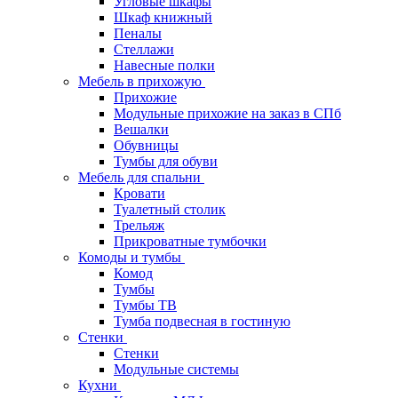
Угловые шкафы
Шкаф книжный
Пеналы
Стеллажи
Навесные полки
Мебель в прихожую
Прихожие
Модульные прихожие на заказ в СПб
Вешалки
Обувницы
Тумбы для обуви
Мебель для спальни
Кровати
Туалетный столик
Трельяж
Прикроватные тумбочки
Комоды и тумбы
Комод
Тумбы
Тумбы ТВ
Тумба подвесная в гостиную
Стенки
Стенки
Модульные системы
Кухни