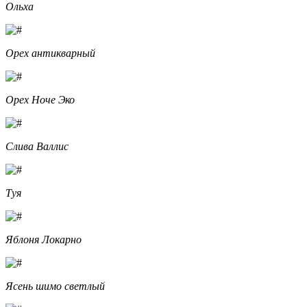
Ольха
Орех антикварный
Орех Ноче Эко
Слива Валлис
Туя
Яблоня Локарно
Ясень шимо светлый