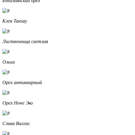
Итальянский орех
Клен Танзау
Лиственница светлая
Ольха
Орех антикварный
Орех Ноче Эко
Слива Валлис