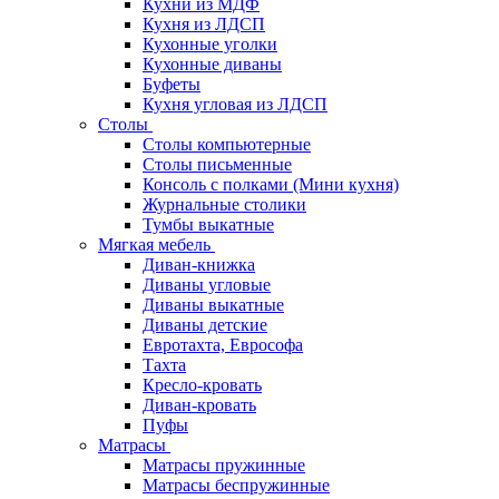
Кухни из МДФ
Кухня из ЛДСП
Кухонные уголки
Кухонные диваны
Буфеты
Кухня угловая из ЛДСП
Столы
Столы компьютерные
Столы письменные
Консоль с полками (Мини кухня)
Журнальные столики
Тумбы выкатные
Мягкая мебель
Диван-книжка
Диваны угловые
Диваны выкатные
Диваны детские
Евротахта, Еврософа
Тахта
Кресло-кровать
Диван-кровать
Пуфы
Матрасы
Матрасы пружинные
Матрасы беспружинные