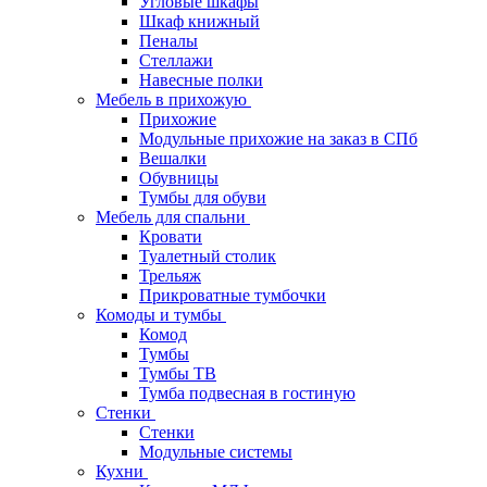
Угловые шкафы
Шкаф книжный
Пеналы
Стеллажи
Навесные полки
Мебель в прихожую
Прихожие
Модульные прихожие на заказ в СПб
Вешалки
Обувницы
Тумбы для обуви
Мебель для спальни
Кровати
Туалетный столик
Трельяж
Прикроватные тумбочки
Комоды и тумбы
Комод
Тумбы
Тумбы ТВ
Тумба подвесная в гостиную
Стенки
Стенки
Модульные системы
Кухни