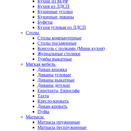
Кухни из МДФ
Кухня из ЛДСП
Кухонные уголки
Кухонные диваны
Буфеты
Кухня угловая из ЛДСП
Столы
Столы компьютерные
Столы письменные
Консоль с полками (Мини кухня)
Журнальные столики
Тумбы выкатные
Мягкая мебель
Диван-книжка
Диваны угловые
Диваны выкатные
Диваны детские
Евротахта, Еврософа
Тахта
Кресло-кровать
Диван-кровать
Пуфы
Матрасы
Матрасы пружинные
Матрасы беспружинные