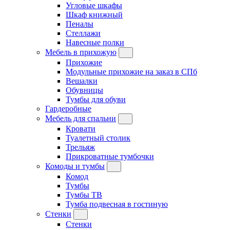
Угловые шкафы
Шкаф книжный
Пеналы
Стеллажи
Навесные полки
Мебель в прихожую
Прихожие
Модульные прихожие на заказ в СПб
Вешалки
Обувницы
Тумбы для обуви
Гардеробные
Мебель для спальни
Кровати
Туалетный столик
Трельяж
Прикроватные тумбочки
Комоды и тумбы
Комод
Тумбы
Тумбы ТВ
Тумба подвесная в гостиную
Стенки
Стенки