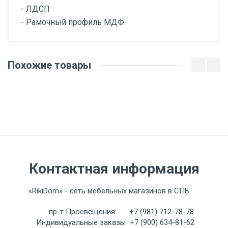
- ЛДСП
- Рамочный профиль МДФ.
Отзывы о товаре
Похожие товары
Оставить отзыв о товаре
Ваше имя
Контактная информация
Ваш Email
«RikiDom» - сеть мебельных магазинов в СПБ
Введите сумму 8 + 10
пр-т Просвещения:
. . .
+7 (981) 712-78-78
Индивидуальные заказы
+7 (900) 634-81-62