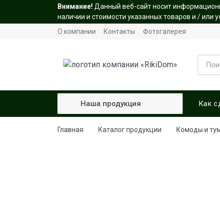
Внимание!
Данный веб-сайт носит информационны
наличии и стоимости указанных товаров и / или 
О компании
Контакты
Фотогалерея
Как с
Наша продукция
Гардеробные
Главная
Каталог продукции
Комоды и ту
Шкафы
Мебель в прихожую
Мебель для спальни
Комоды и тумбы
Стенки