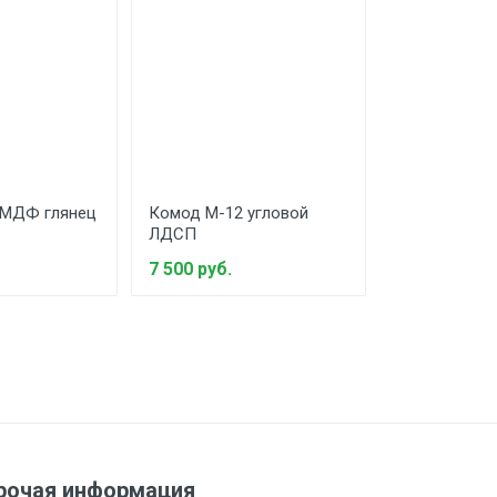
 МДФ глянец
Комод М-12 угловой
Комод М-11 
ЛДСП
ЛДСП
7 500 руб.
5 820 руб.
рочая информация