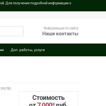
той. Для получения подробной информации о
Информация по сайту
Наши контакты
ии
Доп. работы, услуги
2
: VM785
Стоимость
от
7 000
*
руб.