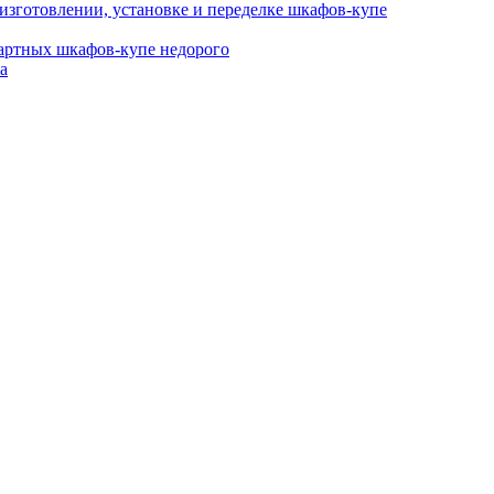
изготовлении, установке и переделке шкафов-купе
дартных шкафов-купе недорого
а