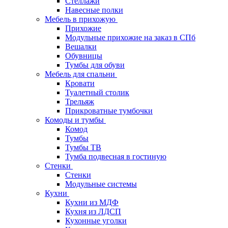
Стеллажи
Навесные полки
Мебель в прихожую
Прихожие
Модульные прихожие на заказ в СПб
Вешалки
Обувницы
Тумбы для обуви
Мебель для спальни
Кровати
Туалетный столик
Трельяж
Прикроватные тумбочки
Комоды и тумбы
Комод
Тумбы
Тумбы ТВ
Тумба подвесная в гостиную
Стенки
Стенки
Модульные системы
Кухни
Кухни из МДФ
Кухня из ЛДСП
Кухонные уголки