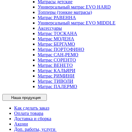
Матрасы детские
Универсальный матрас EVO HARD
Топперы (тонкие матрасы)
Матрас РАВЕННА
Универсальный матрас EVO MIDDLE
Аксессуары
Матрас ТОСКАНА
Матрас МОДЕНА
Матрас БЕРГАМО
Матрас ПОРТОФИНО
Матрас САН-РЕМО
Матрас СОРЕНТО
Матрас ВЕНЕТО
Матрас КАЛЬЯРИ
Матрас РИМИНИ
Матрас ТИВОЛИ
Матрас ПАЛЕРМО
Наша продукция
Как сделать заказ
Оплата товара
Доставка и сборка
Акции
Доп. работы, услуги