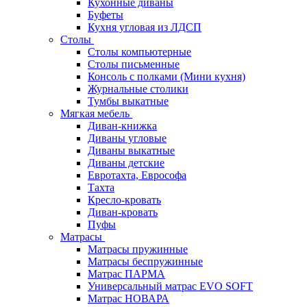
Кухонные диваны
Буфеты
Кухня угловая из ЛДСП
Столы
Столы компьютерные
Столы письменные
Консоль с полками (Мини кухня)
Журнальные столики
Тумбы выкатные
Мягкая мебель
Диван-книжка
Диваны угловые
Диваны выкатные
Диваны детские
Евротахта, Еврософа
Тахта
Кресло-кровать
Диван-кровать
Пуфы
Матрасы
Матрасы пружинные
Матрасы беспружинные
Матрас ПАРМА
Универсальный матрас EVO SOFT
Матрас НОВАРА