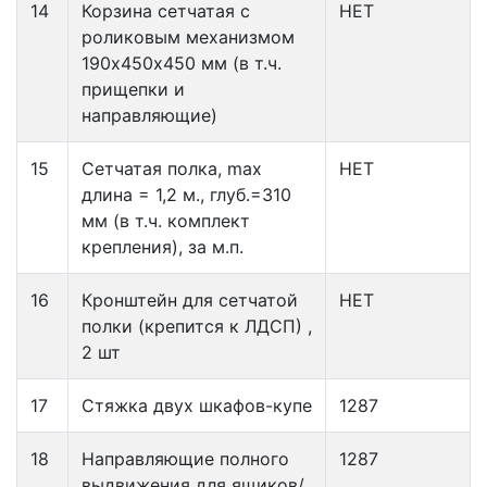
14
Корзина сетчатая с
НЕТ
роликовым механизмом
190х450х450 мм (в т.ч.
прищепки и
направляющие)
15
Сетчатая полка, max
НЕТ
длина = 1,2 м., глуб.=310
мм (в т.ч. комплект
крепления), за м.п.
16
Кронштейн для сетчатой
НЕТ
полки (крепится к ЛДСП) ,
2 шт
17
Стяжка двух шкафов-купе
1287
18
Направляющие полного
1287
выдвижения для ящиков/