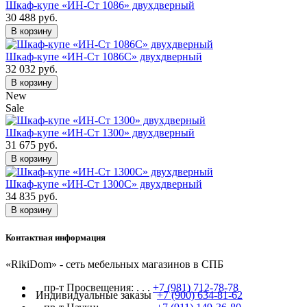
Шкаф-купе «ИН-Ст 1086» двухдверный
30 488 руб.
В корзину
Шкаф-купе «ИН-Ст 1086С» двухдверный
32 032 руб.
В корзину
New
Sale
Шкаф-купе «ИН-Ст 1300» двухдверный
31 675 руб.
В корзину
Шкаф-купе «ИН-Ст 1300С» двухдверный
34 835 руб.
В корзину
Контактная информация
«RikiDom» - сеть мебельных магазинов в СПБ
пр-т Просвещения:
. . .
+7 (981) 712-78-78
Индивидуальные заказы
+7 (900) 634-81-62