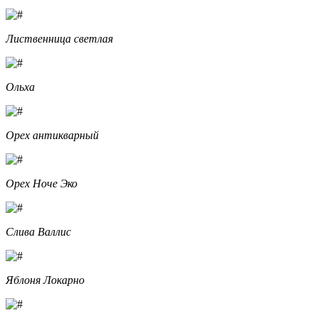
Лиственница светлая
Ольха
Орех антикварный
Орех Ноче Эко
Слива Валлис
Яблоня Локарно