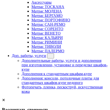
Аксессуары
Матрас ТОСКАНА
Матрас МОДЕНА
Матрас БЕРГАМО
Матрас ПОРТОФИНО
Матрас САН-РЕМО
Матрас СОРЕНТО
Матрас ВЕНЕТО
Матрас КАЛЬЯРИ
Матрас РИМИНИ
Матрас ТИВОЛИ
Матрас ПАЛЕРМО
Доп. работы, услуги
Дополнительные работы, услуги и дополнения
при изготовлении, установке и переделке шкафов-
купе
Дополнения к стандартным шкафам-купе
Дополнения: консоли, потолочные плиты для
стандартных шкафов-купе недорого
Фотопечать, пленка, пескоструй, искусственная
кожа
✕
Рассчитать стоимость