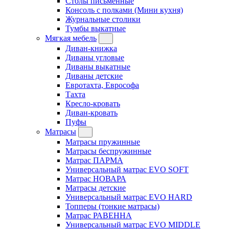
Столы письменные
Консоль с полками (Мини кухня)
Журнальные столики
Тумбы выкатные
Мягкая мебель
Диван-книжка
Диваны угловые
Диваны выкатные
Диваны детские
Евротахта, Еврософа
Тахта
Кресло-кровать
Диван-кровать
Пуфы
Матрасы
Матрасы пружинные
Матрасы беспружинные
Матрас ПАРМА
Универсальный матрас EVO SOFT
Матрас НОВАРА
Матрасы детские
Универсальный матрас EVO HARD
Топперы (тонкие матрасы)
Матрас РАВЕННА
Универсальный матрас EVO MIDDLE