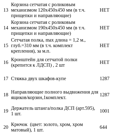
Корзина сетчатая с роликовым
13
механизмом 120х450х450 мм (в т.ч.
НЕТ
прищепки и направляющие)
Корзина сетчатая с роликовым
14
механизмом 190х450х450 мм (в т.ч.
НЕТ
прищепки и направляющие)
Сетчатая полка, max длина = 1,2 м.,
15
глуб.=310 мм (в т.ч. комплект
НЕТ
крепления), за м.п.
Кронштейн для сетчатой полки
16
НЕТ
(крепится к ЛДСП) , 2 шт
17
Стяжка двух шкафов-купе
1287
Направляющие полного выдвижения для
18
1287
ящиков/корзин,1комплект.
Держатель штанга/полка ДСП (арт.595),
19
1001
1 шт.
Крючок (цвет: золото, хром, хром
20
644
матовый), 1 шт.