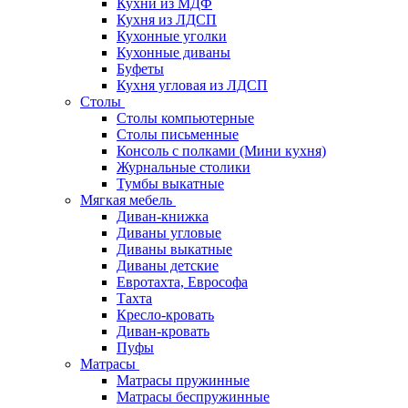
Кухни из МДФ
Кухня из ЛДСП
Кухонные уголки
Кухонные диваны
Буфеты
Кухня угловая из ЛДСП
Столы
Столы компьютерные
Столы письменные
Консоль с полками (Мини кухня)
Журнальные столики
Тумбы выкатные
Мягкая мебель
Диван-книжка
Диваны угловые
Диваны выкатные
Диваны детские
Евротахта, Еврософа
Тахта
Кресло-кровать
Диван-кровать
Пуфы
Матрасы
Матрасы пружинные
Матрасы беспружинные