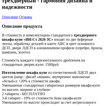
трехдверный - гармония дизайна и
надежности
Описание
Отзывы
Описание продукта
В стоимость и комплектацию стандартного
трехдверного
шкафа-купе «ИН-Ст 2626 3С»
входят по две буферные
ленты, обработка деталей в канте АВС в цвет основного
ДСП, двери ЛДСП в алюминиевом профиле (серебро, бронза,
шампань, золото)
Стоимость каждого горизонтального дробления на
стандартных дверях-купе: 1500руб.
Изготовление шкафа-купе
из отечественной ЛДСП двух
цветов (
напр.: фасад «вишня», внутреннее наполнение
«белый»
): +20% к стоимости шкафа.
Уменьшение стандартных габаритных размеров шкафа-купе
по высоте, ширине и глубине:
2 габарита - БЕСПЛАТНО
3-й габарит - 10% от стоимости базы шкафа-купе
Уменьшение по высоте происходит за счет антресольного