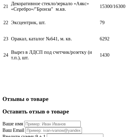
Декоративное стекло/зеркало «Аякс»
21
15300/16300
«Серебро»/"Бронза" м.кв.
22
Эксцентрик, шт.
79
23
Оракал, каталог №641, м. кв.
6292
Вырез в ЛДСП под счетчик/розетку (и
24
1430
т.п.), шт.
Отзывы о товаре
Оставить отзыв о товаре
Ваше имя
Ваш Email
Введите сумму 9 + 1