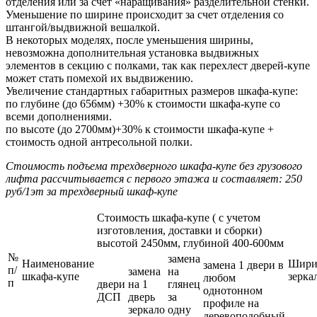
отделения или за счет «наращивания» разделительной стенки.
Уменьшение по ширине происходит за счет отделения со
штангой/выдвижной вешалкой.
В некоторых моделях, после уменьшения ширины,
невозможна дополнительная установка выдвижных
элементов в секцию с полками, так как перехлест дверей-купе
может стать помехой их выдвижению.
Увеличение стандартных габаритных размеров шкафа-купе:
по глубине (до 656мм) +30% к стоимости шкафа-купе со
всеми дополнениями.
по высоте (до 2700мм)+30% к стоимости шкафа-купе +
стоимость одной антресольной полки.
Стоимость подъема трехдверного шкафа-купе без грузового
лифта рассчитывается с первого этажа и составляет: 250
руб/1эт за трехдверный шкаф-купе
Стоимость шкафа-купе ( с учетом
изготовления, доставки и сборки)
высотой 2450мм, глубиной 400-600мм
№
замена
Наименование
Шири
замена 1 двери в
п/
замена
на
шкафа-купе
зерка
любом
п
двери
на 1
глянец
однотонном
ДСП
дверь
за
профиле на
зеркало
одну
деревоподобный