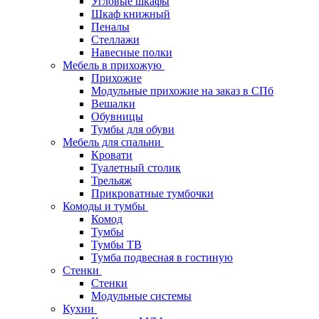
Угловые шкафы
Шкаф книжный
Пеналы
Стеллажи
Навесные полки
Мебель в прихожую
Прихожие
Модульные прихожие на заказ в СПб
Вешалки
Обувницы
Тумбы для обуви
Мебель для спальни
Кровати
Туалетный столик
Трельяж
Прикроватные тумбочки
Комоды и тумбы
Комод
Тумбы
Тумбы ТВ
Тумба подвесная в гостиную
Стенки
Стенки
Модульные системы
Кухни