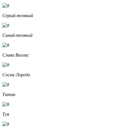
Серый-темный
Синий-темный
Слива Валлис
Сосна Лоредо
Титан
Туя