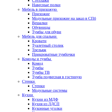
Стеллажи
Навесные полки
Мебель в прихожую
Прихожие
Модульные прихожие на заказ в СПб
Вешалки
Обувницы
Тумбы для обуви
Мебель для спальни
Кровати
Туалетный столик
Трельяж
Прикроватные тумбочки
Комоды и тумбы
Комод
Тумбы
Тумбы ТВ
Тумба подвесная в гостиную
Стенки
Стенки
Модульные системы
Кухни
Кухни из МДФ
Кухня из ЛДСП
Кухонные уголки