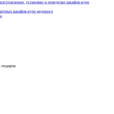
изготовлении, установке и переделке шкафов-купе
дартных шкафов-купе недорого
а
в подарок