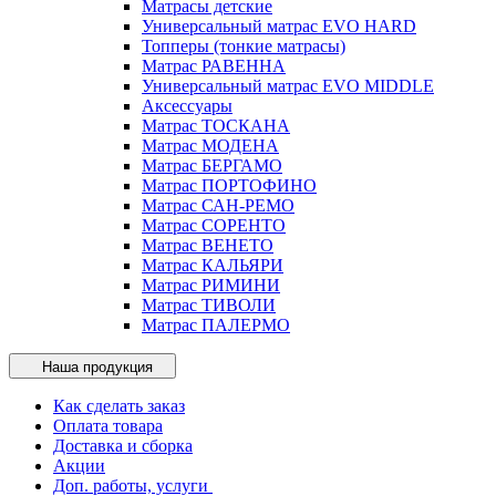
Матрасы детские
Универсальный матрас EVO HARD
Топперы (тонкие матрасы)
Матрас РАВЕННА
Универсальный матрас EVO MIDDLE
Аксессуары
Матрас ТОСКАНА
Матрас МОДЕНА
Матрас БЕРГАМО
Матрас ПОРТОФИНО
Матрас САН-РЕМО
Матрас СОРЕНТО
Матрас ВЕНЕТО
Матрас КАЛЬЯРИ
Матрас РИМИНИ
Матрас ТИВОЛИ
Матрас ПАЛЕРМО
Наша продукция
Как сделать заказ
Оплата товара
Доставка и сборка
Акции
Доп. работы, услуги