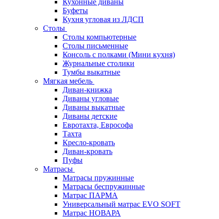
Кухонные диваны
Буфеты
Кухня угловая из ЛДСП
Столы
Столы компьютерные
Столы письменные
Консоль с полками (Мини кухня)
Журнальные столики
Тумбы выкатные
Мягкая мебель
Диван-книжка
Диваны угловые
Диваны выкатные
Диваны детские
Евротахта, Еврософа
Тахта
Кресло-кровать
Диван-кровать
Пуфы
Матрасы
Матрасы пружинные
Матрасы беспружинные
Матрас ПАРМА
Универсальный матрас EVO SOFT
Матрас НОВАРА